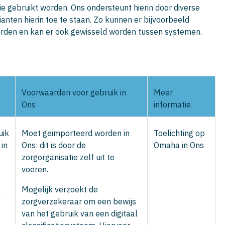
ie gebruikt worden. Ons ondersteunt hierin door diverse
anten hierin toe te staan. Zo kunnen er bijvoorbeeld
orden en kan er ook gewisseld worden tussen systemen.
Voorwaarden voor gebruik in
Meer
Ons
informatie
uik
Moet geimporteerd worden in
Toelichting op
in
Ons: dit is door de
Omaha in Ons
zorgorganisatie zelf uit te
voeren.
Mogelijk verzoekt de
n
zorgverzekeraar om een bewijs
van het gebruik van een digitaal