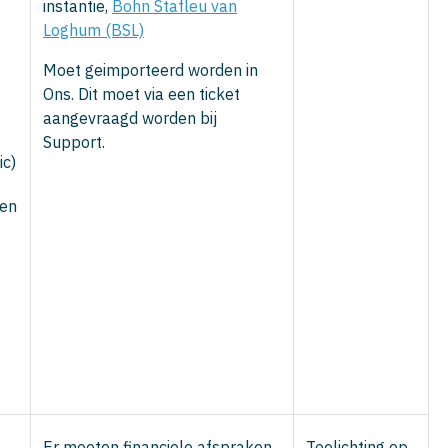
instantie,
Bohn Stafleu van
Loghum (BSL)
Moet geimporteerd worden in
Ons. Dit moet via een ticket
aangevraagd worden bij
Support.
ic)
gen
Er moeten financiele afspraken
Toelichting op