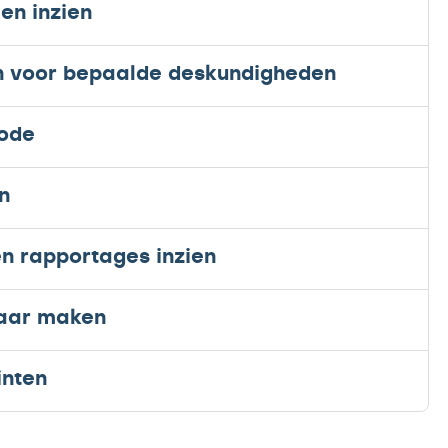
en inzien
en voor bepaalde deskundigheden
sode
n
n rapportages inzien
baar maken
inten