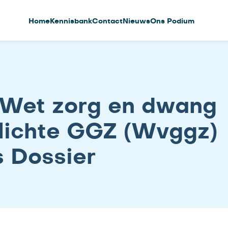
Home
Kennisbank
Contact
Nieuws
Ons Podium
g Wet zorg en dwang
lichte GGZ (Wvggz)
s Dossier