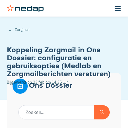
Zorgmail
Koppeling Zorgmail in Ons
Dossier: configuratie en
gebruiksopties (Medlab en
Zorgmailberichten versturen)
Bijgewerkt op
23 feb
om 14.35 uur
Ons Dossier